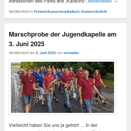
Tagesaus
Attraktionen des Parks wie „Karacho“,
weiterlesen
→
Veröffentlicht in
Freizeit/Aussermusikalisch
,
Konzert/Auftritt
Marschprobe der Jugendkapelle am
3. Juni 2025
Veröffentlicht am
5. Juni 2025
von
verwalter
Vielleicht haben Sie uns ja gehört … In der