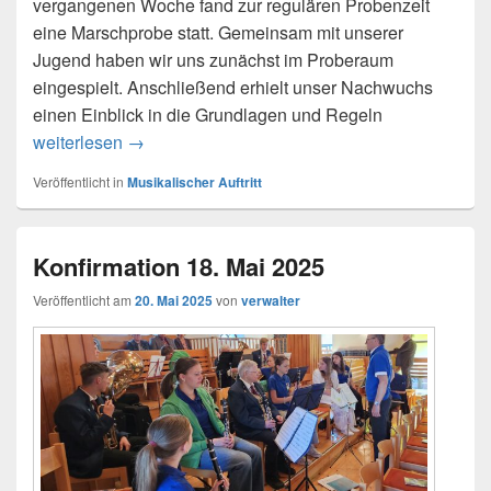
vergangenen Woche fand zur regulären Probenzeit
eine Marschprobe statt. Gemeinsam mit unserer
Jugend haben wir uns zunächst im Proberaum
eingespielt. Anschließend erhielt unser Nachwuchs
einen Einblick in die Grundlagen und Regeln
Marschprobe der Jugendkapelle am 3. Juni 20
weiterlesen
→
Veröffentlicht in
Musikalischer Auftritt
Konfirmation 18. Mai 2025
Veröffentlicht am
20. Mai 2025
von
verwalter