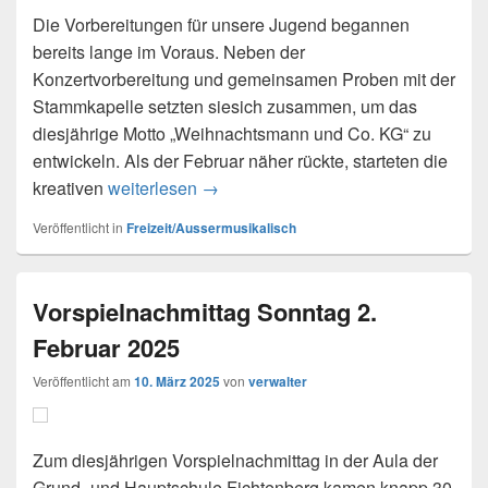
Die Vorbereitungen für unsere Jugend begannen
bereits lange im Voraus. Neben der
Konzertvorbereitung und gemeinsamen Proben mit der
Stammkapelle setzten siesich zusammen, um das
diesjährige Motto „Weihnachtsmann und Co. KG“ zu
entwickeln. Als der Februar näher rückte, starteten die
Pferdemark 2025
kreativen
weiterlesen
→
Veröffentlicht in
Freizeit/Aussermusikalisch
Vorspielnachmittag Sonntag 2.
Februar 2025
Veröffentlicht am
10. März 2025
von
verwalter
Zum diesjährigen Vorspielnachmittag in der Aula der
Grund- und Hauptschule Fichtenberg kamen knapp 30